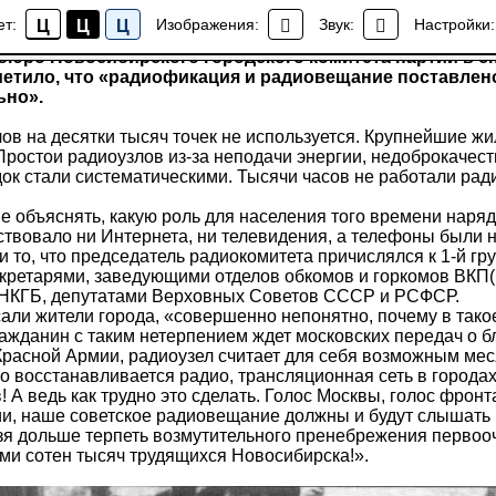
поставлено в городе крайне неудовлетворительно»
ет:
Изображения:
Звук:
Настройки:
Ц
Ц
Ц
Все факты
г. бюро Новосибирского городского комитета партии в 
етило, что «радиофикация и радиовещание поставлено
ьно».
ов на десятки тысяч точек не используется. Крупнейшие ж
ростои радиоузлов из-за неподачи энергии, недоброкачест
ок стали систематическими. Тысячи часов не работали рад
объяснять, какую роль для населения того времени наряду
ствовало ни Интернета, ни телевидения, а телефоны были н
и то, что председатель радиокомитета причислялся к 1-й г
екретарями, заведующими отделов обкомов и горкомов ВКП(
НКГБ, депутатами Верховных Советов СССР и РСФСР.
али жители города, «совершенно непонятно, почему в такое
ажданин с таким нетерпением ждет московских передач о б
Красной Армии, радиоузел считает для себя возможным мес
 восстанавливается радио, трансляционная сеть в города
 А ведь как трудно это сделать. Голос Москвы, голос фронт
ии, наше советское радиовещание должны и будут слышать
зя дольше терпеть возмутительного пренебрежения перво
ми сотен тысяч трудящихся Новосибирска!».