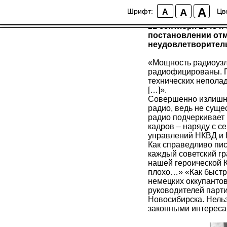
...«Радиовещание 
A
A
Шрифт:
Цв
A
21 сентября 1943 
постановлении отм
неудовлетворител
«Мощность радиоузл
радиофицированы. П
технических неполад
[…]».
Совершенно излишне 
радио, ведь не суще
радио подчеркивает 
кадров – наряду с с
управлений НКВД и 
Как справедливо пис
каждый советский гр
нашей героической 
плохо…» «Как быстро
немецких оккупантов!
руководителей парт
Новосибирска. Нель
законными интереса