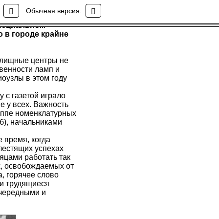
Обычная версия:
специальном
 в городе крайне
илищные центры не
венности ламп и
иоузлы в этом году
 с газетой играло
е у всех. Важность
руппе номенклатурных
б), начальниками
 время, когда
лестящих успехах
яцами работать так
х, освобождаемых от
а, горячее слово
 и трудящиеся
очередными и