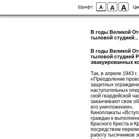
A
A
Шрифт:
Цв
A
В годы Великой От
тыловой студией...
В годы Великой От
тыловой студией Р
эвакуированных ко
Так, в апреле 1943 
«Преодоление прово
защитных ограждени
наступательных опер
ской гвардейской ча
заканчивают свое об
его уничтожения».
Киноплакаты «Вступа
граждан к выполнени
Красного Креста и К
посредством перели
работу тысячников 