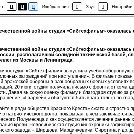
ет:
Изображения:
Звук:
Настройки:
Ц
Ц
Ц
Все факты
ечественной войны студия «Сибтехфильм» оказалась
ечественной войны студия «Сибтехфильм» оказалась
оссии, располагавшей солидной технической базой, с
ллег из Москвы и Ленинграда.
г. киностудия «Сибтехфильм» выпустила учебно-оборонную 
лочных заграждений при наступлении». В фильме показан
й вражеской обороны в разнообразных боевых условиях в
аций. 20 июня студия получила письмо с фронта от команд
сти. Давая высокую оценку фильму и благодаря студию за р
ращение: «Гвардейцы обязуются бить врага только по-гвар
йте в ряды общества Красного Креста» сжато и страстно 
ю патриотического долга, показывая, в чем заключается р
расного Полумесяца и как осуществляется лечение ранены
вания крови. Новосибирская студия кинохроники зафиксиро
энского завода – Ширшова, Марцинкевича, Сиротина и др. 