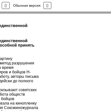
Обычная версия:
 единственной
 единственной
пособной принять
картину
 метод разрушения
о время
иров и бойцов Н-
аботу, авторы письма
дейски до полного
призывают советских
абота обществ
х бойцов
вала на кинопленку
для Союзкиножурнала