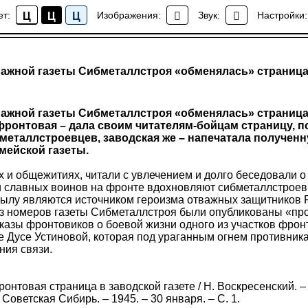
ет:
Изображения:
Звук:
Настройки:
Ц
Ц
Ц
Все факты
ажной газеты Сибметаллстроя «обменялась» страница
ажной газеты Сибметаллстроя «обменялась» страница
фронтовая – дала своим читателям-бойцам страницу, 
металлстроевцев, заводская же – напечатала получен
мейской газеты.
ах и общежитиях, читали с увлечением и долго беседовали о
и славных воинов на фронте вдохновляют сибметаллстроев
тылу являются источником героизма отважных защитников Р
из номеров газеты Сибметаллстроя были опубликованы «пр
азы фронтовиков о боевой жизни одного из участков фронт
е Дусе Устиновой, которая под ураганным огнем противник
ния связи.
онтовая страница в заводской газете / Н. Воскресенский. – 
Советская Сибирь. – 1945. – 30 января. – С. 1.