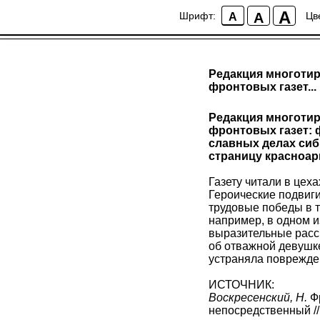
A
A
Шрифт:
Цв
A
Редакция многотир
фронтовых газет...
Редакция многотир
фронтовых газет: 
славных делах сиб
страницу красноар
Газету читали в цех
Героические подвиг
трудовые победы в 
например, в одном 
выразительные расск
об отважной девушк
устраняла поврежде
ИСТОЧНИК:
Воскресенский, Н.
Фр
непосредственный // 