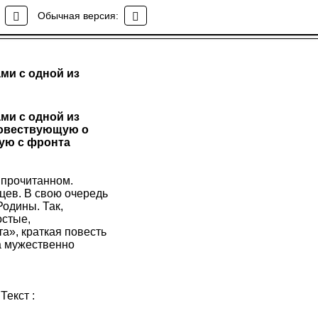
Обычная версия:
ми с одной из
ми с одной из
повествующую о
ную с фронта
 прочитанном.
цев. В свою очередь
одины. Так,
остые,
а», краткая повесть
а мужественно
Текст :