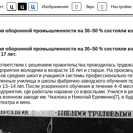
ет:
Изображения:
Звук:
Настройки:
Ц
Ц
Ц
Все факты
ов оборонной промышленности на 30–50 % состояли и
ов оборонной промышленности на 30–50 % состояли и
 17 лет.
оответствии с решением правительства проводилась трудов
риятия молодежи в возрасте 16 лет и старше. На произво
сов средних школ и учащиеся системы профессионально-те
ленные училища и школы фабрично-заводского обучения п
 13–14 лет. После ускоренного обучения в течение 4–6 мес
едприятия, где работали наравне со взрослыми. Учился в 
а военном заводе им. Чкалова и Николай Еременко[7], в бу
театра и кино.