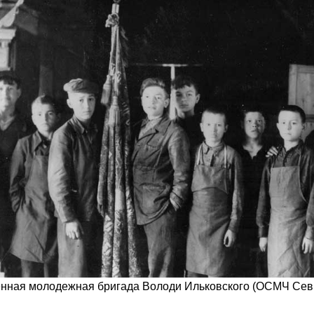
нная молодежная бригада Володи Ильковского (ОСМЧ Сев