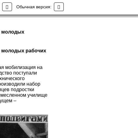
Обычная версия:
з молодых
з молодых рабочих
ая мобилизация на
дство поступали
хнического
роизводили набор
яцев подростки
ремесленном училище
дущем –