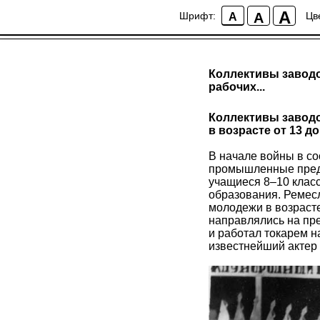
A
A
Шрифт:
Цв
A
Коллективы завод
рабочих...
Коллективы завод
в возрасте от 13 до
В начале войны в с
промышленные предп
учащиеся 8–10 клас
образования. Ремес
молодежи в возрасте
направлялись на пр
и работал токарем н
известнейший актер 