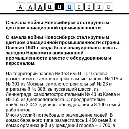
A
A
Все факты
A
Ц
Ц
Ц
С начала войны Новосибирск стал крупным
центром авиационной промышленности...
С начала войны Новосибирск стал крупным
центром авиационной промышленности страны.
Осенью 1941 г. сюда были эвакуированы шесть
заводов Наркомата авиационной
промышленности вместе с оборудованием и
персоналом.
На территории завода № 153 им. В. П. Чкалова
разместились самолетостроительные заводы № 115 и
№ 301 из Москвы, самолетостроительный № 23 и
агрегатный № 388, выпускавший шасси, из
Ленинграда, самолетостроительный № 43 из Киева и
№ 165 из Днепропетровска. С предприятиями
прибыло 2 043 единицы оборудования и 8 100 семей
работников.
Много усилий потребовало размещение людей. В
домах барачного типа разместилось 1 460 семей, в
домах организаций и учреждений города – 1 700, в