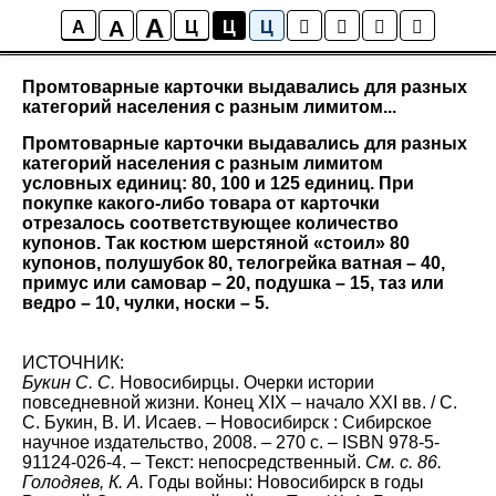
A
A
Все факты
A
Ц
Ц
Ц
Промтоварные карточки выдавались для разных
категорий населения с разным лимитом...
Промтоварные карточки выдавались для разных
категорий населения с разным лимитом
условных единиц: 80, 100 и 125 единиц. При
покупке какого-либо товара от карточки
отрезалось соответствующее количество
купонов. Так костюм шерстяной «стоил» 80
купонов, полушубок 80, телогрейка ватная – 40,
примус или самовар – 20, подушка – 15, таз или
ведро – 10, чулки, носки – 5.
ИСТОЧНИК:
Букин С. С.
Новосибирцы. Очерки истории
повседневной жизни. Конец XIX – начало XXI вв. / С.
С. Букин, В. И. Исаев. – Новосибирск : Сибирское
научное издательство, 2008. – 270 с. – ISBN 978-5-
91124-026-4. – Текст: непосредственный.
См. с. 86.
Голодяев, К. А.
Годы войны: Новосибирск в годы