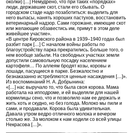
околки) […] Немудрено, что при таких «порядках»
люди, державшие скот, стали его сбывать. О
городском стаде надо позаботиться: выделить для
него выпасы, нанять хороших пастухов, восстановить
ветеринарный надзор. Сами горожане, имеющие скот
или желающие обзавестись им, примут в этом деле
живейшее участие».
«В центре Кировского района в 1939–1940 годах был
разбит парк […] С началом войны работы по
благоустройству парка прекратились. Больше того, о
нем вообще забыли. На свободных участках земли
допустили самовольную посадку населением
картофеля… По аллеям бродят козы, коровы и
лошади, пасущиеся в парке. Безжалостно и
безнаказанно истребляются ценные насаждения […]».
Из воспоминаний Н. А. Добрынина:
«[…] нас выручало то, что была своя корова. Мама
работала на ипподроме, и ей выделяли для нашей
кормилицы сено, что и позволило нам ее держать и
жить хоть и скудно, но без голода. Молоко мы пили и
сами, и продавали. Корова была удивительная.
Давала утром ведро отличного молока и вечером
столько же. За молоком к нам ходили со всей улицы
Некрасова […]».