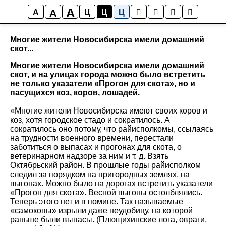
A
A
Все факты
A
Ц
Ц
Ц
Многие жители Новосибирска имели домашний
скот...
Многие жители Новосибирска имели домашний
скот, и на улицах города можно было встретить
не только указатели «Прогон для скота», но и
пасущихся коз, коров, лошадей.
«Многие жители Новосибирска имеют своих коров и
коз, хотя городское стадо и сократилось. А
сократилось оно потому, что райисполкомы, ссылаясь
на трудности военного времени, перестали
заботиться о выпасах и прогонах для скота, о
ветеринарном надзоре за ним и т. д. Взять
Октябрьский район. В прошлые годы райисполком
следил за порядком на пригородных землях, на
выгонах. Можно было на дорогах встретить указатели
«Прогон для скота». Весной выгоны остолблялись.
Теперь этого нет и в помине. Так называемые
«самокопы» изрыли даже неудобицу, на которой
раньше были выпасы. (Плющихинские лога, овраги,